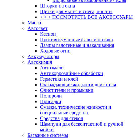
Модельные автомобильные чехлы
Шторки на окна
Щетки для мытья и снега, лопаты
> > > ПОСМОТРЕТЬ ВСЕ АКСЕССУАРЫ
Масла
Автосвет
Ксенон
Противотуманные фары и оптика
Лампы галогенные и накаливания
Ходовые огни
Аккумуляторы
Автохимия
Автоэмали
Антикоррозийные обработки
Герметики и клей
Охлаждающие жидкости двигателя
Очистители и промывки
Полироли
Присадки
Смазки, технические жидкости и
специальные средства
Средства для стекол
Шампуни для бесконтактной и ручной
мойки
Багажные системы