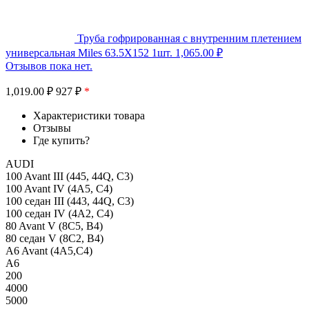
Труба гофрированная с внутренним плетением
универсальная Miles 63.5X152 1шт.
1,065.00
₽
Отзывов пока нет.
1,019.00
₽
927 ₽
*
Характеристики товара
Отзывы
Где купить?
AUDI
100 Avant III (445, 44Q, C3)
100 Avant IV (4A5, C4)
100 седан III (443, 44Q, C3)
100 седан IV (4A2, C4)
80 Avant V (8C5, B4)
80 седан V (8C2, B4)
A6 Avant (4A5,C4)
A6
200
4000
5000