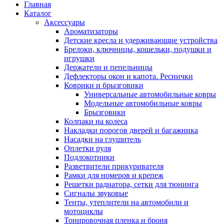
Главная
Каталог
Аксессуары
Ароматизаторы
Детские кресла и удерживающие устройства
Брелоки, ключницы, кошельки, подушки и
игрушки
Держатели и пепельницы
Дефлекторы окон и капота. Реснички
Коврики и брызговики
Универсальные автомобильные ковры
Модельные автомобильные ковры
Брызговики
Колпаки на колеса
Накладки порогов дверей и багажника
Насадки на глушитель
Оплетки руля
Подлокотники
Разветвители прикуривателя
Рамки для номеров и крепеж
Решетки радиатора, сетки для тюнинга
Сигналы звуковые
Тенты, утеплители на автомобили и
мотоциклы
Тонировочная пленка и броня