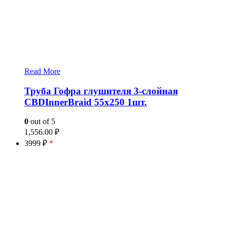
Read More
Труба Гофра глушителя 3-слойная
CBDInnerBraid 55х250 1шт.
0
out of 5
1,556.00
₽
3999 ₽
*