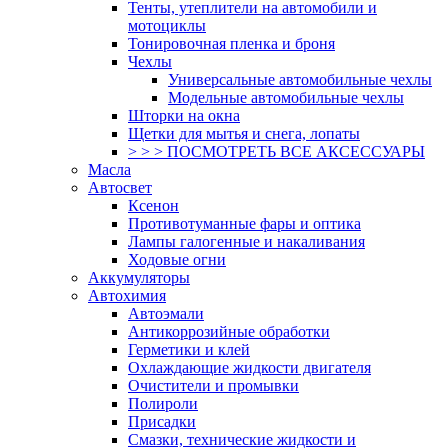
Тенты, утеплители на автомобили и
мотоциклы
Тонировочная пленка и броня
Чехлы
Универсальные автомобильные чехлы
Модельные автомобильные чехлы
Шторки на окна
Щетки для мытья и снега, лопаты
> > > ПОСМОТРЕТЬ ВСЕ АКСЕССУАРЫ
Масла
Автосвет
Ксенон
Противотуманные фары и оптика
Лампы галогенные и накаливания
Ходовые огни
Аккумуляторы
Автохимия
Автоэмали
Антикоррозийные обработки
Герметики и клей
Охлаждающие жидкости двигателя
Очистители и промывки
Полироли
Присадки
Смазки, технические жидкости и