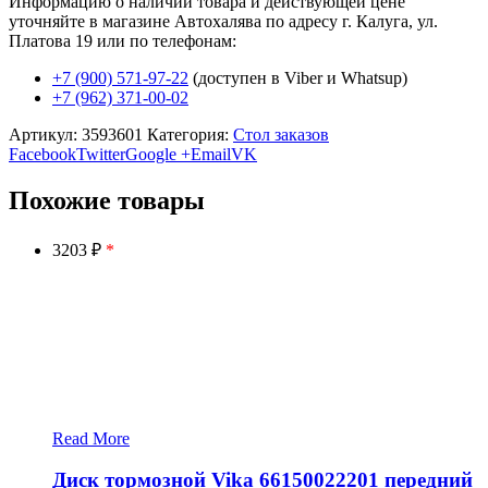
Информацию о наличии товара и действующей цене
уточняйте в магазине Автохалява по адресу г. Калуга, ул.
Платова 19 или по телефонам:
+7 (900) 571-97-22
(доступен в Viber и Whatsup)
+7 (962) 371-00-02
Артикул:
3593601
Категория:
Стол заказов
Facebook
Twitter
Google +
Email
VK
Похожие товары
3203 ₽
*
Read More
Диск тормозной Vika 66150022201 передний