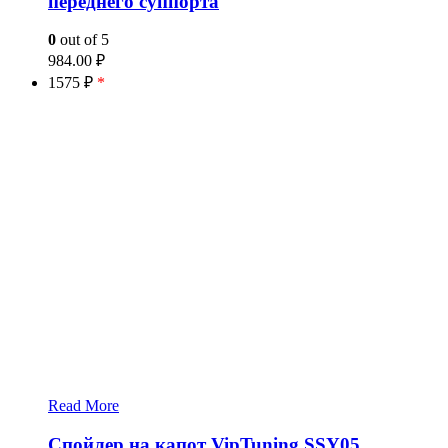
переднего суппорта
0
out of 5
984.00
₽
1575 ₽
*
Read More
Спойлер на капот VipTuning SSY05