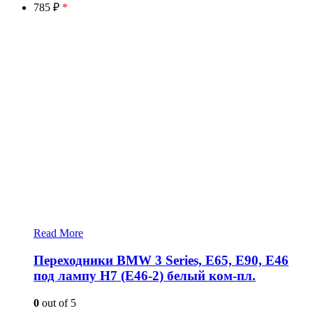
785 ₽
*
Read More
Переходники BMW 3 Series, E65, E90, E46
под лампу H7 (E46-2) белый ком-пл.
0
out of 5