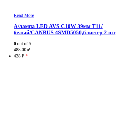
Read More
А/лампа LED AVS C10W 39мм T11/
белый/CANBUS 4SMD5050,блистер 2 шт
0
out of 5
488.00
₽
428 ₽
*