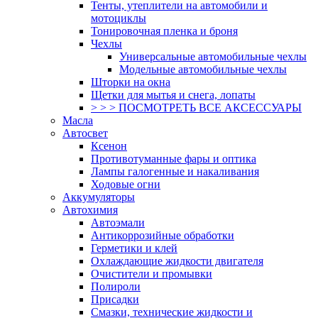
Тенты, утеплители на автомобили и
мотоциклы
Тонировочная пленка и броня
Чехлы
Универсальные автомобильные чехлы
Модельные автомобильные чехлы
Шторки на окна
Щетки для мытья и снега, лопаты
> > > ПОСМОТРЕТЬ ВСЕ АКСЕССУАРЫ
Масла
Автосвет
Ксенон
Противотуманные фары и оптика
Лампы галогенные и накаливания
Ходовые огни
Аккумуляторы
Автохимия
Автоэмали
Антикоррозийные обработки
Герметики и клей
Охлаждающие жидкости двигателя
Очистители и промывки
Полироли
Присадки
Смазки, технические жидкости и