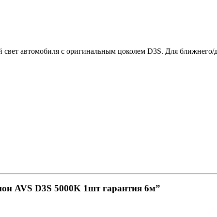
й свет автомобиля с оригинальным цоколем D3S. Для ближнего/д
енон AVS D3S 5000K 1шт гарантия 6м”