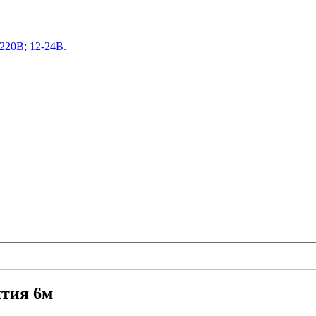
220В; 12-24В.
нтия 6м