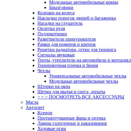
Модельные автомобильные ковры
Брызговики
Колпаки на колеса
Накладки порогов дверей и багажника
Насадки на глушитель
Оплетки руля
Подлокотники
Разветвители прикуривателя
Рамки для номеров и крепеж
Решетки радиатора, сетки для тюнинга
Сигналы звуковые
Тенты, утеплители на автомобили и мотоцик
Тонировочная пленка и броня
Чехлы
Универсальные автомобильные чехлы
Модельные автомобильные чехлы
Шторки на окна
Щетки для мытья и снега, лопаты
> > > ПОСМОТРЕТЬ ВСЕ АКСЕССУАРЫ
Масла
Автосвет
Ксенон
Противотуманные фары и оптика
Лампы галогенные и накаливания
Ходовые огни