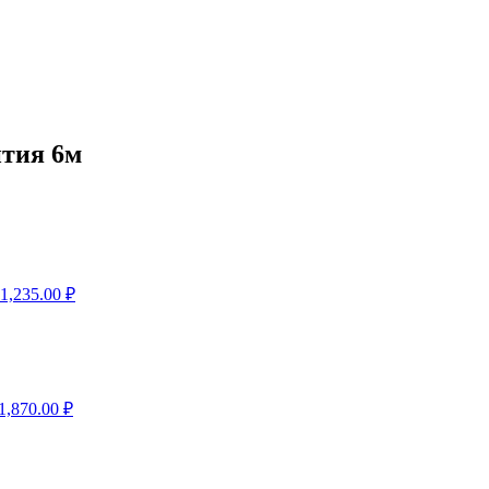
нтия 6м
1,235.00
₽
1,870.00
₽