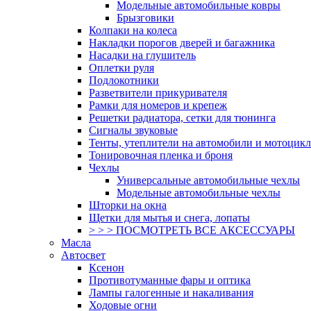
Модельные автомобильные ковры
Брызговики
Колпаки на колеса
Накладки порогов дверей и багажника
Насадки на глушитель
Оплетки руля
Подлокотники
Разветвители прикуривателя
Рамки для номеров и крепеж
Решетки радиатора, сетки для тюнинга
Сигналы звуковые
Тенты, утеплители на автомобили и мотоцик
Тонировочная пленка и броня
Чехлы
Универсальные автомобильные чехлы
Модельные автомобильные чехлы
Шторки на окна
Щетки для мытья и снега, лопаты
> > > ПОСМОТРЕТЬ ВСЕ АКСЕССУАРЫ
Масла
Автосвет
Ксенон
Противотуманные фары и оптика
Лампы галогенные и накаливания
Ходовые огни