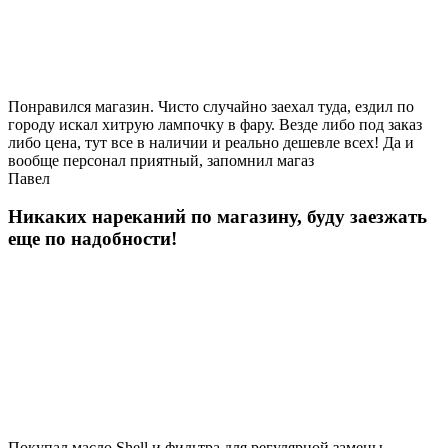
Понравился магазин. Чисто случайно заехал туда, ездил по
городу искал хитрую лампочку в фару. Везде либо под заказ
либо цена, тут все в наличии и реально дешевле всех! Да и
вообще персонал приятный, запомнил магаз
Павел
Никаких нареканий по магазину, буду заезжать
еще по надобности!
Покупал масло Shell и фильтра для регулярной замены,