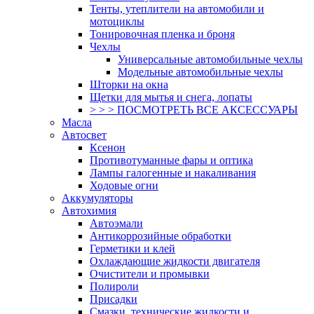
Тенты, утеплители на автомобили и
мотоциклы
Тонировочная пленка и броня
Чехлы
Универсальные автомобильные чехлы
Модельные автомобильные чехлы
Шторки на окна
Щетки для мытья и снега, лопаты
> > > ПОСМОТРЕТЬ ВСЕ АКСЕССУАРЫ
Масла
Автосвет
Ксенон
Противотуманные фары и оптика
Лампы галогенные и накаливания
Ходовые огни
Аккумуляторы
Автохимия
Автоэмали
Антикоррозийные обработки
Герметики и клей
Охлаждающие жидкости двигателя
Очистители и промывки
Полироли
Присадки
Смазки, технические жидкости и