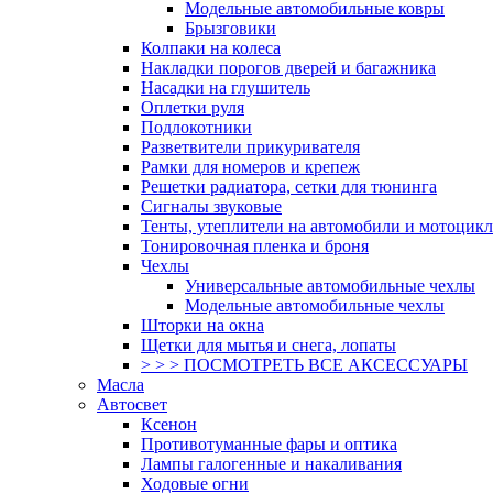
Модельные автомобильные ковры
Брызговики
Колпаки на колеса
Накладки порогов дверей и багажника
Насадки на глушитель
Оплетки руля
Подлокотники
Разветвители прикуривателя
Рамки для номеров и крепеж
Решетки радиатора, сетки для тюнинга
Сигналы звуковые
Тенты, утеплители на автомобили и мотоцик
Тонировочная пленка и броня
Чехлы
Универсальные автомобильные чехлы
Модельные автомобильные чехлы
Шторки на окна
Щетки для мытья и снега, лопаты
> > > ПОСМОТРЕТЬ ВСЕ АКСЕССУАРЫ
Масла
Автосвет
Ксенон
Противотуманные фары и оптика
Лампы галогенные и накаливания
Ходовые огни