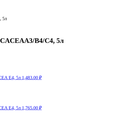
 5л
CCACEAA3/B4/C4, 5л
CEA E4, 5л
1,483.00
₽
CEA E4, 5л
1,765.00
₽