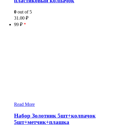
пластиковый колпачок
0
out of 5
31.00
₽
99 ₽
*
Read More
Набор Золотник 5шт+колпачок
5шт+метчик+плашка