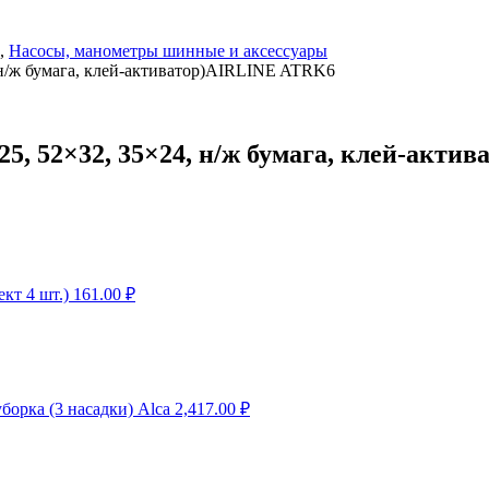
,
Насосы, манометры шинные и аксессуары
, н/ж бумага, клей-активатор)AIRLINE ATRK6
25, 52×32, 35×24, н/ж бумага, клей-акт
кт 4 шт.)
161.00
₽
орка (3 насадки) Alca
2,417.00
₽