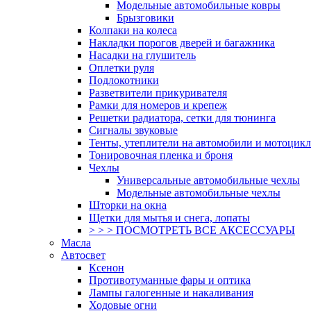
Модельные автомобильные ковры
Брызговики
Колпаки на колеса
Накладки порогов дверей и багажника
Насадки на глушитель
Оплетки руля
Подлокотники
Разветвители прикуривателя
Рамки для номеров и крепеж
Решетки радиатора, сетки для тюнинга
Сигналы звуковые
Тенты, утеплители на автомобили и мотоцик
Тонировочная пленка и броня
Чехлы
Универсальные автомобильные чехлы
Модельные автомобильные чехлы
Шторки на окна
Щетки для мытья и снега, лопаты
> > > ПОСМОТРЕТЬ ВСЕ АКСЕССУАРЫ
Масла
Автосвет
Ксенон
Противотуманные фары и оптика
Лампы галогенные и накаливания
Ходовые огни