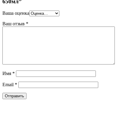
650мл”
Ваша оценка
Ваш отзыв
*
Имя
*
Email
*