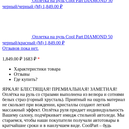
Оплетка на руль Cool Part DIAMOND 50
черный/черный (M)
1,849.00
₽
Оплетка на руль Cool Part DIAMOND 50
черный/красный (M)
1,849.00
₽
Отзывов пока нет.
1,849.00
₽
1683 ₽
*
Характеристики товара
Отзывы
Где купить?
ЯРКАЯ! БЛЕСТЯЩАЯ! ПРЕМИАЛЬНАЯ! ЗАМЕТНАЯ!
Оплётка на руль со стразами выполнена из велюра и сотнями
белых страз (горный хрусталь). Приятный на ощупь материал
не скользит при вождении, кристаллы создают легкий
массажный эффект. Оплётка руля придает индивидуальность
Вашему салону, подчёркивает имидж стильной автоледи. Мы
стараемся, чтобы наши покупатели получали автотовары в
кратчайшие сроки и в наилучшем виде. CoolPart – будь