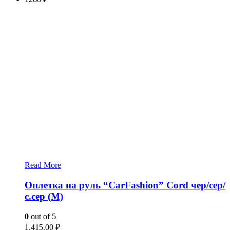
Read More
Оплетка на руль “CarFashion” Cord чер/сер/
с.сер (M)
0
out of 5
1,415.00
₽