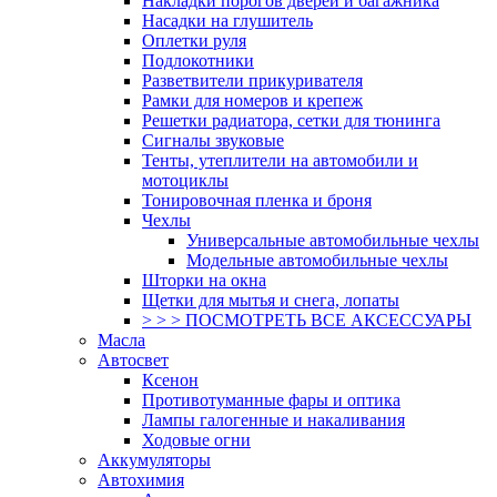
Накладки порогов дверей и багажника
Насадки на глушитель
Оплетки руля
Подлокотники
Разветвители прикуривателя
Рамки для номеров и крепеж
Решетки радиатора, сетки для тюнинга
Сигналы звуковые
Тенты, утеплители на автомобили и
мотоциклы
Тонировочная пленка и броня
Чехлы
Универсальные автомобильные чехлы
Модельные автомобильные чехлы
Шторки на окна
Щетки для мытья и снега, лопаты
> > > ПОСМОТРЕТЬ ВСЕ АКСЕССУАРЫ
Масла
Автосвет
Ксенон
Противотуманные фары и оптика
Лампы галогенные и накаливания
Ходовые огни
Аккумуляторы
Автохимия