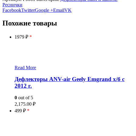
Реснички
Facebook
Twitter
Google +
Email
VK
Похожие товары
1979 ₽
*
Read More
Дефлекторы ANV-air Geely Emgrand х/б с
2012 г.
0
out of 5
2,175.00
₽
499 ₽
*