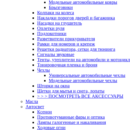
Модельные автомобильные ковры
Брызговики
Колпаки на колеса
Накладки порогов дверей и багажника
Насадки на глушитель
Оплетки руля
Подлокотники
Разветвители прикуривателя
Рамки для номеров и крепеж
Решетки радиатора, сетки для тюнинга
Сигналы звуковые
Тенты, утеплители на автомобили и мотоцик
Тонировочная пленка и броня
Чехлы
Универсальные автомобильные чехлы
Модельные автомобильные чехлы
Шторки на окна
Щетки для мытья и снега, лопаты
> > > ПОСМОТРЕТЬ ВСЕ АКСЕССУАРЫ
Масла
Автосвет
Ксенон
Противотуманные фары и оптика
Лампы галогенные и накаливания
Ходовые огни