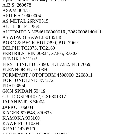
A.B.S. 260678
ASAM 30473
ASHIKA 10600004
AS METAL 26RN0515
AUTLOG FT1969
AUTOMEGA 3054610800001R, 30820008140411
AYWIPARTS AW1350135LR
BORG & BECK BDL7390, BDL7069
DELPHI TC2373, TC2169
FEBI BILSTEIN 29834, 37305, 37303
FENOX LS11102
FIRST LINE FDL7390, FDL7282, FDL7069
FLENNOR FL10103H
FORMPART / OTOFORM 4508000, 2208011
FORTUNE LINE FZ7272
FRAP 3804
GKN-SPIDAN 50419
G.U.D GSP301077, GSP301317
JAPANPARTS SI004
JAPKO 106004
KAGER 850843, 850833
KAMOKA 995160
KAWE FL10103H
KRAFT 4305170